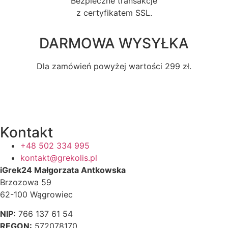
Bezpieczne transakcje
z certyfikatem SSL.
DARMOWA WYSYŁKA
Dla zamówień powyżej wartości 299 zł.
Kontakt
+48 502 334 995
kontakt@grekolis.pl
iGrek24 Małgorzata Antkowska
Brzozowa 59
62-100 Wągrowiec
NIP:
766 137 61 54
REGON:
572078170