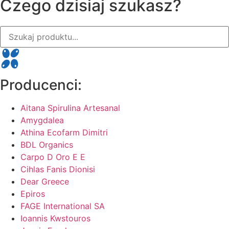
Czego dzisiaj szukasz?
Producenci:
Aitana Spirulina Artesanal
Amygdalea
Athina Ecofarm Dimitri
BDL Organics
Carpo D Oro E E
Cihlas Fanis Dionisi
Dear Greece
Epiros
FAGE International SA
Ioannis Kwstouros