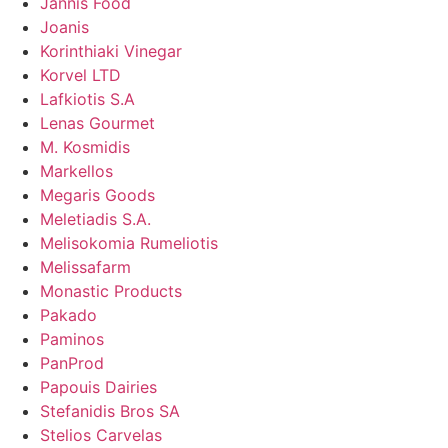
Jannis Food
Joanis
Korinthiaki Vinegar
Korvel LTD
Lafkiotis S.A
Lenas Gourmet
M. Kosmidis
Markellos
Megaris Goods
Meletiadis S.A.
Melisokomia Rumeliotis
Melissafarm
Monastic Products
Pakado
Paminos
PanProd
Papouis Dairies
Stefanidis Bros SA
Stelios Carvelas