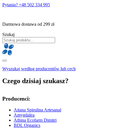
Pytania? +48 502 334 995
Darmowa dostawa od 299 zł
Szukaj
Wyszukaj według producentów lub cech
Czego dzisiaj szukasz?
Producenci:
Aitana Spirulina Artesanal
Amygdalea
Athina Ecofarm Dimitri
BDL Organics