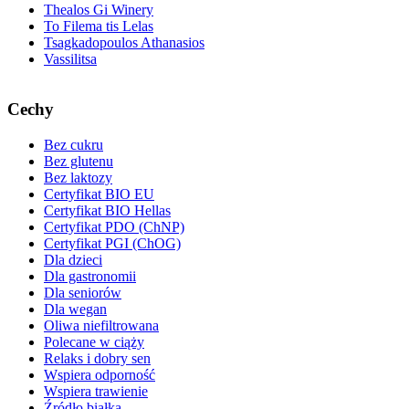
Thealos Gi Winery
To Filema tis Lelas
Tsagkadopoulos Athanasios
Vassilitsa
Cechy
Bez cukru
Bez glutenu
Bez laktozy
Certyfikat BIO EU
Certyfikat BIO Hellas
Certyfikat PDO (ChNP)
Certyfikat PGI (ChOG)
Dla dzieci
Dla gastronomii
Dla seniorów
Dla wegan
Oliwa niefiltrowana
Polecane w ciąży
Relaks i dobry sen
Wspiera odporność
Wspiera trawienie
Źródło białka