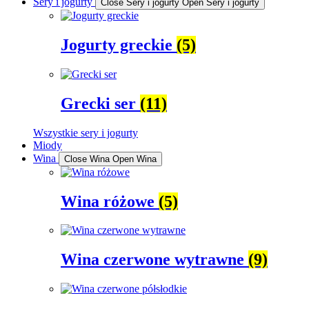
Sery i jogurty
Close Sery i jogurty
Open Sery i jogurty
Jogurty greckie
(5)
Grecki ser
(11)
Wszystkie sery i jogurty
Miody
Wina
Close Wina
Open Wina
Wina różowe
(5)
Wina czerwone wytrawne
(9)