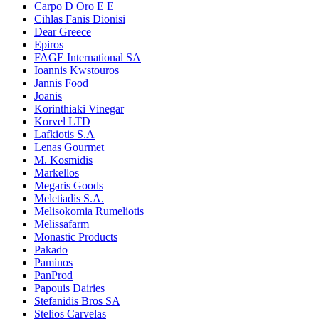
Carpo D Oro E E
Cihlas Fanis Dionisi
Dear Greece
Epiros
FAGE International SA
Ioannis Kwstouros
Jannis Food
Joanis
Korinthiaki Vinegar
Korvel LTD
Lafkiotis S.A
Lenas Gourmet
M. Kosmidis
Markellos
Megaris Goods
Meletiadis S.A.
Melisokomia Rumeliotis
Melissafarm
Monastic Products
Pakado
Paminos
PanProd
Papouis Dairies
Stefanidis Bros SA
Stelios Carvelas