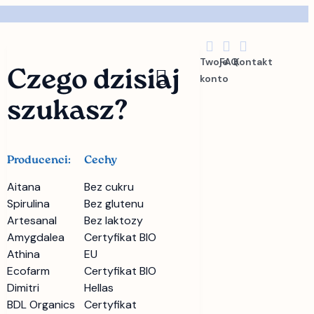
Twoje
FAQ
Kontakt
Czego dzisiaj
konto
szukasz?
Producenci:
Cechy
Aitana
Bez cukru
Spirulina
Bez glutenu
Artesanal
Bez laktozy
Amygdalea
Certyfikat BIO
Athina
EU
Ecofarm
Certyfikat BIO
Dimitri
Hellas
BDL Organics
Certyfikat