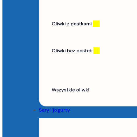
Oliwki z pestkami
(11)
Oliwki bez pestek
(7)
Wszystkie oliwki
Sery i jogurty