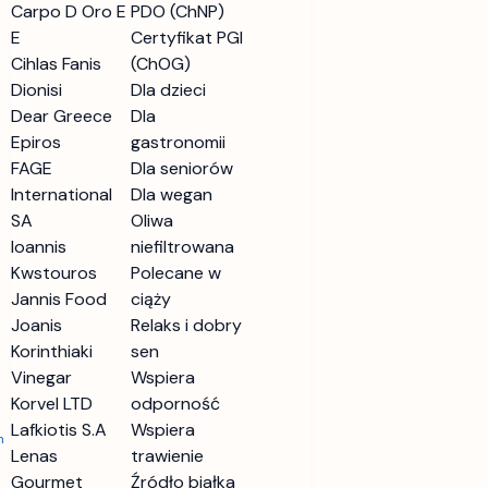
Carpo D Oro E
PDO (ChNP)
E
Certyfikat PGI
Cihlas Fanis
(ChOG)
Dionisi
Dla dzieci
Dear Greece
Dla
Epiros
gastronomii
FAGE
Dla seniorów
International
Dla wegan
SA
Oliwa
Ioannis
niefiltrowana
Kwstouros
Polecane w
Jannis Food
ciąży
Joanis
Relaks i dobry
Korinthiaki
sen
Vinegar
Wspiera
Korvel LTD
odporność
Lafkiotis S.A
Wspiera
h
Lenas
trawienie
Gourmet
Źródło białka