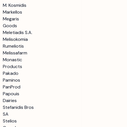
M. Kosmidis
Markellos
Megaris
Goods
Meletiadis S.A.
Melisokomia
Rumeliotis
Melissafarm
Monastic
Products
Pakado
Paminos
PanProd
Papouis
Dairies
Stefanidis Bros
SA
Stelios