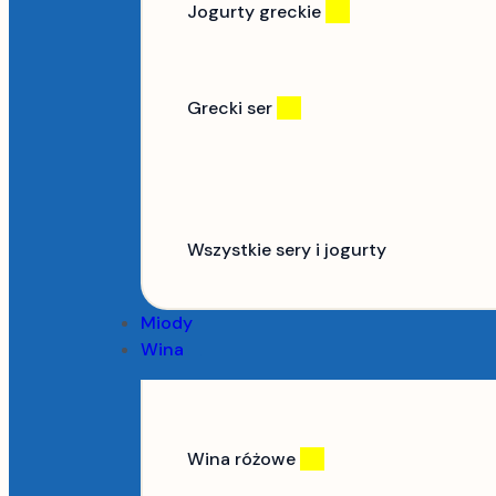
Jogurty greckie
(5)
Grecki ser
(11)
Wszystkie sery i jogurty
Miody
Wina
Wina różowe
(5)