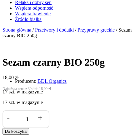
Relaks i dobry sen
Wspiera odporność
Wspiera trawienie
Źródło białka
Strona główna
/
Przetwory i dodatki
/
Przyprawy greckie
/ Sezam
czarny BIO 250g
Sezam czarny BIO 250g
18,00
zł
Producent:
BDL Organics
Najniższa cena z 30 dni:
18,00
zł
17 szt. w magazynie
17 szt. w magazynie
ilość
-
+
Sezam
czarny
BIO
Do koszyka
250g