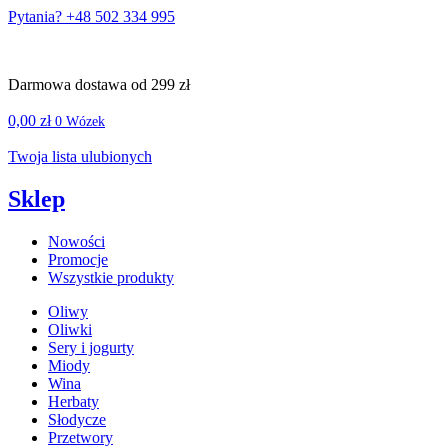
Pytania? +48 502 334 995
Darmowa dostawa od 299 zł
0,00
zł
0
Wózek
Twoja lista ulubionych
Sklep
Nowości
Promocje
Wszystkie produkty
Oliwy
Oliwki
Sery i jogurty
Miody
Wina
Herbaty
Słodycze
Przetwory