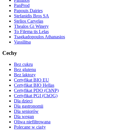
Paminos
PanProd
Papouis Dairies
Stefanidis Bros SA
Stelios Carvelas
Thealos Gi Winery
To Filema tis Lelas
Tsagkadopoulos Athanasios
Vassilitsa
Cechy
Bez cukru
Bez glutenu
Bez laktozy
Certyfikat BIO EU
Certyfikat BIO Hellas
Certyfikat PDO (ChNP)
Certyfikat PGI (ChOG)
Dla dzieci
Dla gastronomii
Dla seniorów
Dla wegan
Oliwa niefiltrowana
Polecane w ciąży