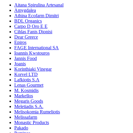
Aitana Spirulina Artesanal
Amygdalea
Athina Ecofarm Dimitri
BDL Organics
Carpo D Oro E E
Cihlas Fanis Dionisi
Dear Greece
Epiros
FAGE International SA
Ioannis Kwstouros
Jannis Food
Joanis
Korinthiaki Vinegar
Korvel LTD
Lafkiotis S.A
Lenas Gourmet
M. Kosmidis
Markellos
Megaris Goods
Meletiadis S.A.
Melisokomia Rumeliotis
Melissafarm
Monastic Products
Pakado