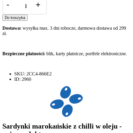
-
+
Sardynki
marokańskie
z
Do koszyka
chilli
w
Dostawa:
wysyłka max. 3 dni robocze, darmowa dostawa od 299
oleju
zł.
Bezpieczne płatności:
blik, karty płatnicze, portfele elektroniczne.
SKU: 2CC4-866E2
ID: 2960
Sardynki marokańskie z chilli w oleju -