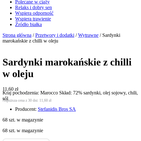
Polecane w ciąży
Relaks i dobry sen
Wspiera odporność
Wspiera trawienie
Źródło białka
Strona główna
/
Przetwory i dodatki
/
Wytrawne
/ Sardynki
marokańskie z chilli w oleju
Sardynki marokańskie z chilli
w oleju
11,60
zł
Kraj pochodzenia: Marocco Skład: 72% sardynki, olej sojowy, chili,
sól
Najniższa cena z 30 dni:
11,60
zł
Producent:
Stefanidis Bros SA
68 szt. w magazynie
68 szt. w magazynie
ilość