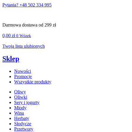
Pytania? +48 502 334 995
Darmowa dostawa od 299 zł
0,00
zł
0
Wózek
Twoja lista ulubionych
Sklep
Nowości
Promocje
Wszystkie produkty
Oliwy
Oliwki
Sery i jogurty
Miody
Wina
Herbaty
Słodycze
Przetwory