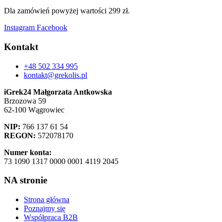
Dla zamówień powyżej wartości 299 zł.
Instagram
Facebook
Kontakt
+48 502 334 995
kontakt@grekolis.pl
iGrek24 Małgorzata Antkowska
Brzozowa 59
62-100 Wągrowiec
NIP:
766 137 61 54
REGON:
572078170
Numer konta:
73 1090 1317 0000 0001 4119 2045
NA stronie
Strona główna
Poznajmy się
Współpraca B2B