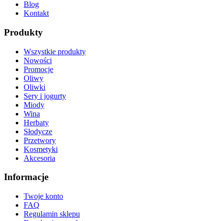
Blog
Kontakt
Produkty
Wszystkie produkty
Nowości
Promocje
Oliwy
Oliwki
Sery i jogurty
Miody
Wina
Herbaty
Słodycze
Przetwory
Kosmetyki
Akcesoria
Informacje
Twoje konto
FAQ
Regulamin sklepu