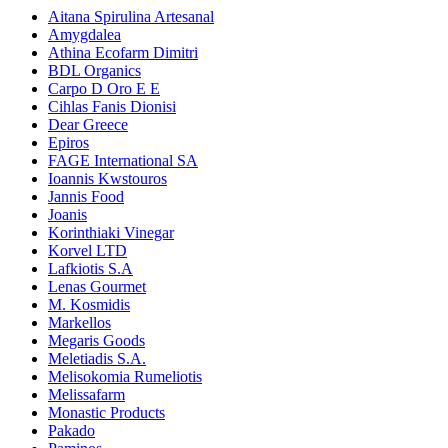
Aitana Spirulina Artesanal
Amygdalea
Athina Ecofarm Dimitri
BDL Organics
Carpo D Oro E E
Cihlas Fanis Dionisi
Dear Greece
Epiros
FAGE International SA
Ioannis Kwstouros
Jannis Food
Joanis
Korinthiaki Vinegar
Korvel LTD
Lafkiotis S.A
Lenas Gourmet
M. Kosmidis
Markellos
Megaris Goods
Meletiadis S.A.
Melisokomia Rumeliotis
Melissafarm
Monastic Products
Pakado