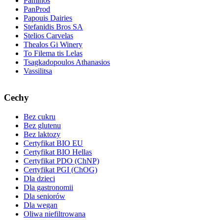
Paminos
PanProd
Papouis Dairies
Stefanidis Bros SA
Stelios Carvelas
Thealos Gi Winery
To Filema tis Lelas
Tsagkadopoulos Athanasios
Vassilitsa
Cechy
Bez cukru
Bez glutenu
Bez laktozy
Certyfikat BIO EU
Certyfikat BIO Hellas
Certyfikat PDO (ChNP)
Certyfikat PGI (ChOG)
Dla dzieci
Dla gastronomii
Dla seniorów
Dla wegan
Oliwa niefiltrowana