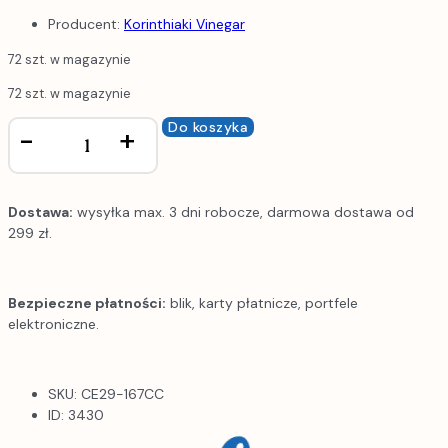
Producent:
Korinthiaki Vinegar
72 szt. w magazynie
72 szt. w magazynie
ILOŚĆ
Do koszyka
-
+
PETIMEZI
-
MELASA
WINOGRONOWA
Dostawa:
wysyłka max. 3 dni robocze, darmowa dostawa od
299 zł.
Bezpieczne płatności:
blik, karty płatnicze, portfele
elektroniczne.
SKU: CE29-167CC
ID: 3430