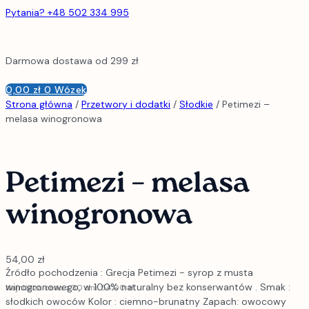
Pytania? +48 502 334 995
Darmowa dostawa od 299 zł
0,00
zł
0
Wózek
Strona główna
/
Przetwory i dodatki
/
Słodkie
/ Petimezi –
melasa winogronowa
Petimezi – melasa
winogronowa
54,00
zł
Źródło pochodzenia : Grecja Petimezi - syrop z musta
winogronowego, w 100% naturalny bez konserwantów . Smak :
Najniższa cena z 30 dni:
54,00
zł
słodkich owoców Kolor : ciemno-brunatny Zapach: owocowy