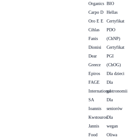
Organics
BIO
Carpo D
Hellas
Oro E E
Certyfikat
Cihlas
PDO
Fanis
(ChNP)
Dionisi
Certyfikat
Dear
PGI
Greece
(ChOG)
Epiros
Dla dzieci
FAGE
Dla
International
gastronomii
SA
Dla
Ioannis
seniorów
Kwstouros
Dla
Jannis
wegan
Food
Oliwa