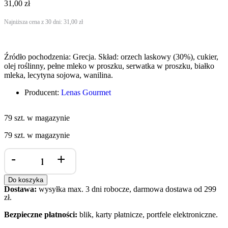
31,00
zł
Najniższa cena z 30 dni:
31,00
zł
Źródło pochodzenia: Grecja. Skład: orzech laskowy (30%), cukier,
olej roślinny, pełne mleko w proszku, serwatka w proszku, białko
mleka, lecytyna sojowa, wanilina.
Producent:
Lenas Gourmet
79 szt. w magazynie
79 szt. w magazynie
-
+
Do koszyka
Dostawa:
wysyłka max. 3 dni robocze, darmowa dostawa od 299
zł.
Bezpieczne płatności:
blik, karty płatnicze, portfele elektroniczne.