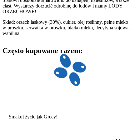
Stanowi doskonałe smarowidło do kanapek, naleśników, a także
ciast. Wystarczy dorzucić odrobinę do lodów i mamy LODY
ORZECHOWE!
Skład: orzech laskowy (30%), cukier, olej roślinny, pełne mleko
w proszku, serwatka w proszku, białko mleka, lecytyna sojowa,
wanilina.
Często kupowane razem:
Smakuj
życie
jak Grecy!