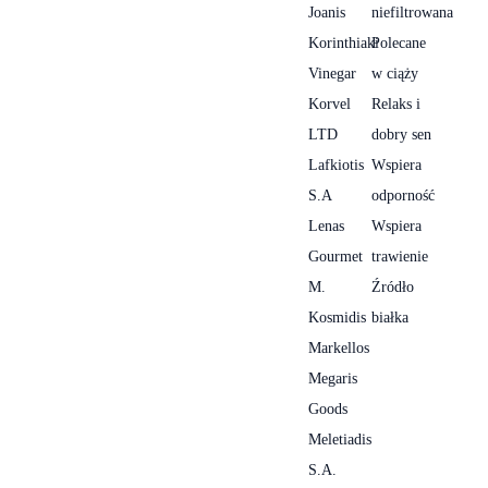
Joanis
niefiltrowana
Korinthiaki
Polecane
Vinegar
w ciąży
Korvel
Relaks i
LTD
dobry sen
Lafkiotis
Wspiera
S.A
odporność
Lenas
Wspiera
Gourmet
trawienie
M.
Źródło
Kosmidis
białka
Markellos
Megaris
Goods
Meletiadis
S.A.