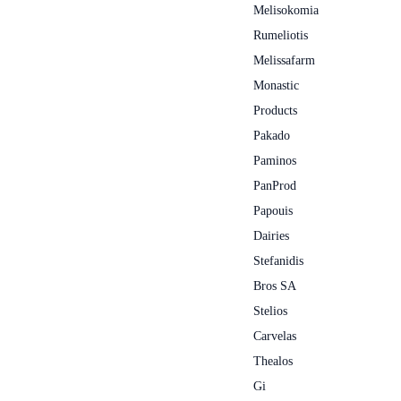
Melisokomia
Rumeliotis
Melissafarm
Monastic
Products
Pakado
Paminos
PanProd
Papouis
Dairies
Stefanidis
Bros SA
Stelios
Carvelas
Thealos
Gi