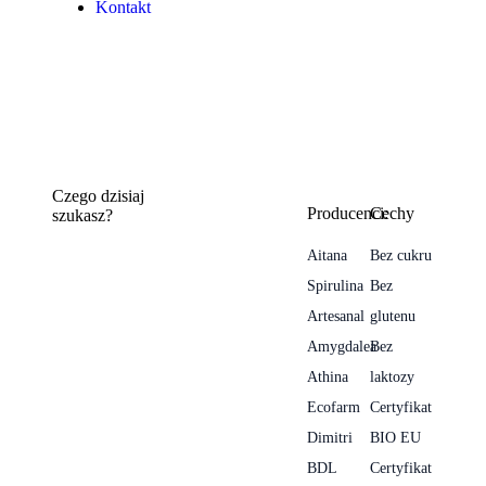
Kontakt
Czego dzisiaj
Producenci:
Cechy
szukasz?
Aitana
Bez cukru
Spirulina
Bez
Artesanal
glutenu
Amygdalea
Bez
Athina
laktozy
Ecofarm
Certyfikat
Dimitri
BIO EU
BDL
Certyfikat