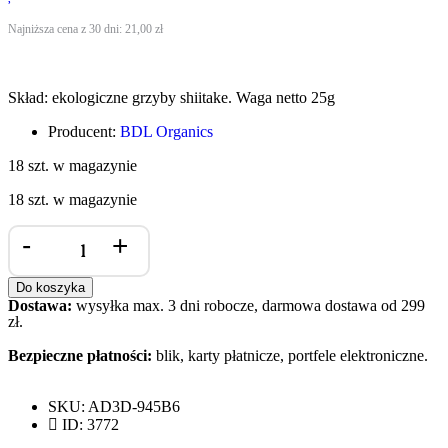
Najniższa cena z 30 dni:
21,00
zł
Skład: ekologiczne grzyby shiitake. Waga netto 25g
Producent:
BDL Organics
18 szt. w magazynie
18 szt. w magazynie
-
+
Do koszyka
Dostawa:
wysyłka max. 3 dni robocze, darmowa dostawa od 299
zł.
Bezpieczne płatności:
blik, karty płatnicze, portfele elektroniczne.
SKU: AD3D-945B6
ID: 3772