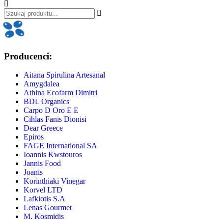
Producenci:
Aitana Spirulina Artesanal
Amygdalea
Athina Ecofarm Dimitri
BDL Organics
Carpo D Oro E E
Cihlas Fanis Dionisi
Dear Greece
Epiros
FAGE International SA
Ioannis Kwstouros
Jannis Food
Joanis
Korinthiaki Vinegar
Korvel LTD
Lafkiotis S.A
Lenas Gourmet
M. Kosmidis