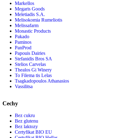
Markellos
Megaris Goods
Meletiadis S.A.
Melisokomia Rumeliotis
Melissafarm
Monastic Products
Pakado
Paminos
PanProd
Papouis Dairies
Stefanidis Bros SA
Stelios Carvelas
Thealos Gi Winery
To Filema tis Lelas
Tsagkadopoulos Athanasios
Vassilitsa
Cechy
Bez cukru
Bez glutenu
Bez laktozy
Certyfikat BIO EU
Certyfikat BIO Hellas