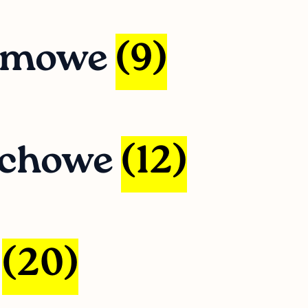
zamowe
(9)
echowe
(12)
s
(20)