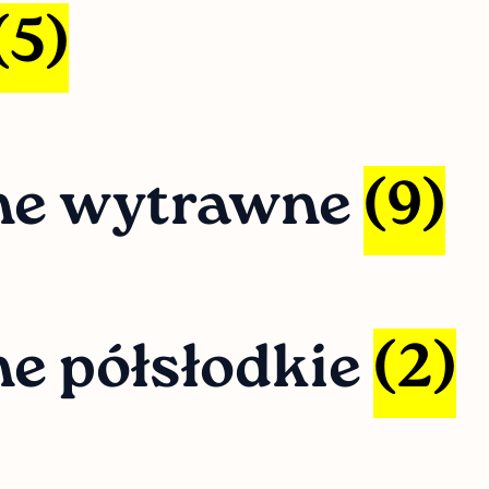
(5)
ne wytrawne
(9)
e półsłodkie
(2)