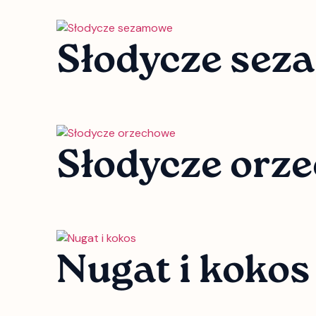
Słodycze se
Słodycze orz
Nugat i koko