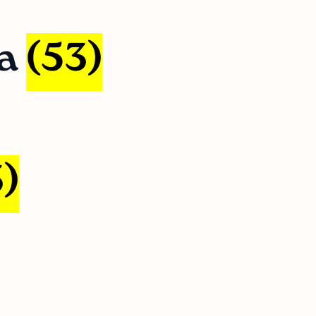
ka
(53)
)