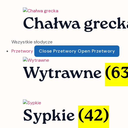
Chałwa grec
Wszystkie słodycze
Przetwory
Close Przetwory
Open Przetwory
Wytrawne
(63
Sypkie
(42)