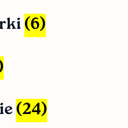
erki
(6)
)
ie
(24)