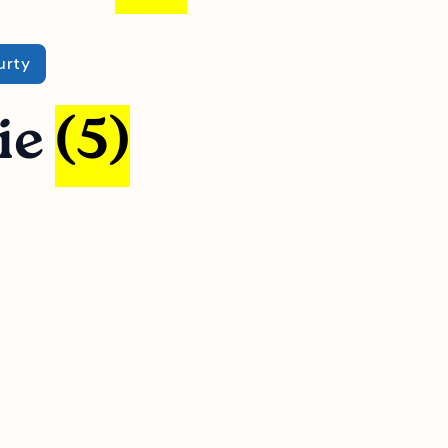
urty
ie
(5)