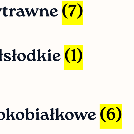
ytrawne
(7)
łsłodkie
(1)
okobiałkowe
(6)