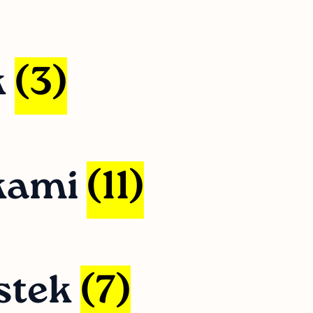
k
(3)
tkami
(11)
estek
(7)