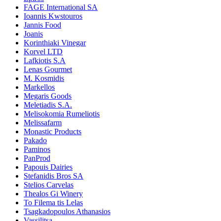
FAGE International SA
Ioannis Kwstouros
Jannis Food
Joanis
Korinthiaki Vinegar
Korvel LTD
Lafkiotis S.A
Lenas Gourmet
M. Kosmidis
Markellos
Megaris Goods
Meletiadis S.A.
Melisokomia Rumeliotis
Melissafarm
Monastic Products
Pakado
Paminos
PanProd
Papouis Dairies
Stefanidis Bros SA
Stelios Carvelas
Thealos Gi Winery
To Filema tis Lelas
Tsagkadopoulos Athanasios
Vassilitsa