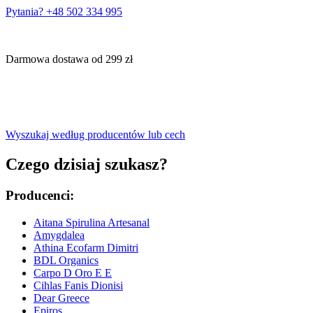
Pytania? +48 502 334 995
Darmowa dostawa od 299 zł
Wyszukaj według producentów lub cech
Czego dzisiaj szukasz?
Producenci:
Aitana Spirulina Artesanal
Amygdalea
Athina Ecofarm Dimitri
BDL Organics
Carpo D Oro E E
Cihlas Fanis Dionisi
Dear Greece
Epiros