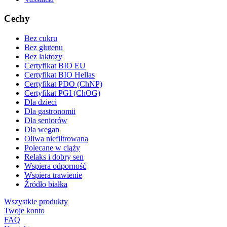
Cechy
Bez cukru
Bez glutenu
Bez laktozy
Certyfikat BIO EU
Certyfikat BIO Hellas
Certyfikat PDO (ChNP)
Certyfikat PGI (ChOG)
Dla dzieci
Dla gastronomii
Dla seniorów
Dla wegan
Oliwa niefiltrowana
Polecane w ciąży
Relaks i dobry sen
Wspiera odporność
Wspiera trawienie
Źródło białka
Wszystkie produkty
Twoje konto
FAQ