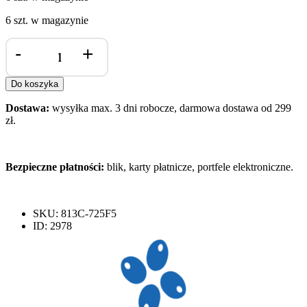
6 szt. w magazynie
ilość
-
+
Chrupiące
kulki
kukurydziane
Do koszyka
z
miodem
Dostawa:
wysyłka max. 3 dni robocze, darmowa dostawa od 299
BIO
zł.
250g
Bezpieczne płatności:
blik, karty płatnicze, portfele elektroniczne.
SKU: 813C-725F5
ID: 2978