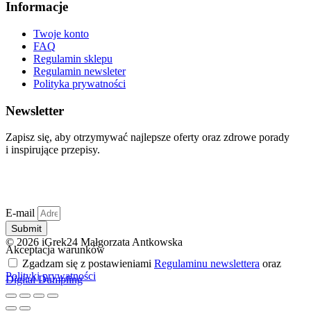
Informacje
Twoje konto
FAQ
Regulamin sklepu
Regulamin newsleter
Polityka prywatności
Newsletter
Zapisz się, aby otrzymywać najlepsze oferty oraz zdrowe porady
i inspirujące przepisy.
E-mail
Submit
© 2026 iGrek24 Małgorzata Antkowska
Akceptacja warunków
Zgadzam się z postawieniami
Regulaminu newslettera
oraz
Polityki prywatności
Digital Dumpling