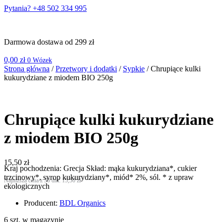
Pytania? +48 502 334 995
Darmowa dostawa od 299 zł
0,00
zł
0
Wózek
Strona główna
/
Przetwory i dodatki
/
Sypkie
/ Chrupiące kulki
kukurydziane z miodem BIO 250g
Chrupiące kulki kukurydziane
z miodem BIO 250g
15,50
zł
Kraj pochodzenia: Grecja Skład: mąka kukurydziana*, cukier
trzcinowy*, syrop kukurydziany*, miód* 2%, sól. * z upraw
Najniższa cena z 30 dni:
15,50
zł
ekologicznych
Producent:
BDL Organics
6 szt. w magazynie