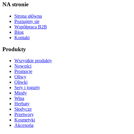
NA stronie
Strona główna
Poznajmy się
Współpraca B2B
Blog
Kontakt
Produkty
Wszystkie produkty
Nowości
Promocje
Oliwy
Oliwki
Sery i jogurty
Miody
Wina
Herbaty
Słodycze
Przetwory
Kosmetyki
Akcesoria