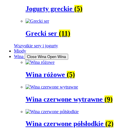
Jogurty greckie
(5)
Grecki ser
(11)
Wszystkie sery i jogurty
Miody
Wina
Close Wina
Open Wina
Wina różowe
(5)
Wina czerwone wytrawne
(9)
Wina czerwone półsłodkie
(2)