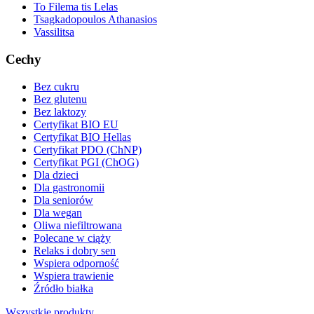
To Filema tis Lelas
Tsagkadopoulos Athanasios
Vassilitsa
Cechy
Bez cukru
Bez glutenu
Bez laktozy
Certyfikat BIO EU
Certyfikat BIO Hellas
Certyfikat PDO (ChNP)
Certyfikat PGI (ChOG)
Dla dzieci
Dla gastronomii
Dla seniorów
Dla wegan
Oliwa niefiltrowana
Polecane w ciąży
Relaks i dobry sen
Wspiera odporność
Wspiera trawienie
Źródło białka
Wszystkie produkty