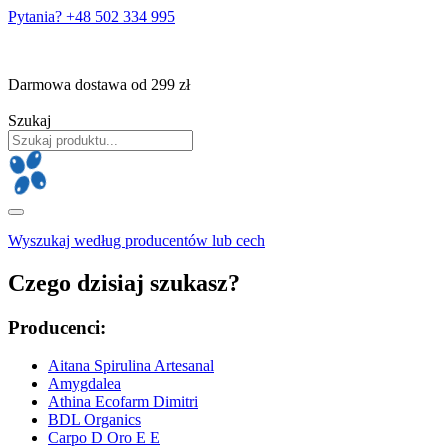
Pytania? +48 502 334 995
Darmowa dostawa od 299 zł
Szukaj
Wyszukaj według producentów lub cech
Czego dzisiaj szukasz?
Producenci:
Aitana Spirulina Artesanal
Amygdalea
Athina Ecofarm Dimitri
BDL Organics
Carpo D Oro E E