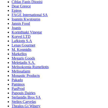
Cihlas Fanis Dionisi
Dear Greece
Epiros
FAGE International SA
Ioannis Kwstouros
Jannis Food
Joanis
Korinthiaki Vinegar
Korvel LTD
Lafkiotis S.A
Lenas Gourmet
M. Kosmidis
Markellos
Megaris Goods
Meletiadis S.A.
Melisokomia Rumeliotis
Melissafarm
Monastic Products
Pakado
Paminos
PanProd
Papouis Dairies
Stefanidis Bros SA
Stelios Carvelas
Thealos Gi Winery