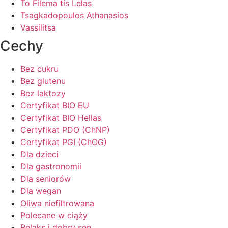
To Filema tis Lelas
Tsagkadopoulos Athanasios
Vassilitsa
Cechy
Bez cukru
Bez glutenu
Bez laktozy
Certyfikat BIO EU
Certyfikat BIO Hellas
Certyfikat PDO (ChNP)
Certyfikat PGI (ChOG)
Dla dzieci
Dla gastronomii
Dla seniorów
Dla wegan
Oliwa niefiltrowana
Polecane w ciąży
Relaks i dobry sen