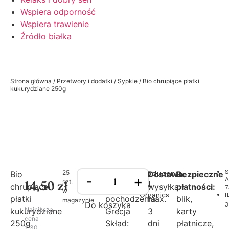
Wspiera odporność
Wspiera trawienie
Źródło białka
Strona główna
/
Przetwory i dodatki
/
Sypkie
/ Bio chrupiące płatki
kukurydziane 250g
S
25
Producent:
Bio
Dostawa:
Bezpieczne
-
+
szt.
14,50
zł
BDL
chrupiące
Kraj
wysyłka
płatności:
7
w
Organics
I
płatki
pochodzenia:
max.
blik,
magazynie
Do koszyka
Najniższa
kukurydziane
Grecja
3
karty
cena
250g
Skład:
dni
płatnicze,
z 30