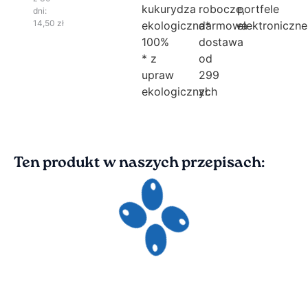
kukurydza
robocze,
portfele
dni:
14,50
zł
ekologiczna*
darmowa
elektroniczne
100%
dostawa
* z
od
upraw
299
ekologicznych
zł.