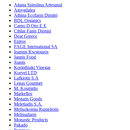
Aitana Spirulina Artesanal
Amygdalea
Athina Ecofarm Dimitri
BDL Organics
Carpo D Oro E E
Cihlas Fanis Dionisi
Dear Greece
Epiros
FAGE International SA
Ioannis Kwstouros
Jannis Food
Joanis
Korinthiaki Vinegar
Korvel LTD
Lafkiotis S.A
Lenas Gourmet
M. Kosmidis
Markellos
Megaris Goods
Meletiadis S.A.
Melisokomia Rumeliotis
Melissafarm
Monastic Products
Pakado