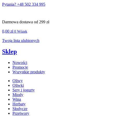
Pytania? +48 502 334 995
Darmowa dostawa od 299 zł
0,00
zł
0
Wózek
Twoja lista ulubionych
Sklep
Nowości
Promocje
Wszystkie produkty
Oliwy
Oliwki
Sery i jogurty
Miody
Wina
Herbaty
Słodycze
Przetwory