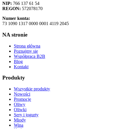
NIP:
766 137 61 54
REGON:
572078170
Numer konta:
73 1090 1317 0000 0001 4119 2045
NA stronie
Strona główna
Poznajmy się
Współpraca B2B
Blog
Kontakt
Produkty
Wszystkie produkty
Nowości
Promocje
Oliwy
Oliwki
Sery i jogurty
Miody
Wina