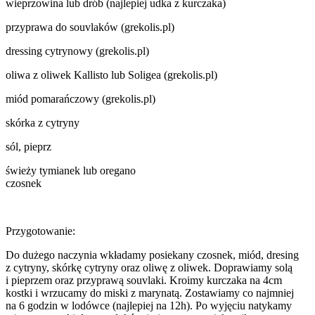
wieprzowina lub drób (najlepiej udka z kurczaka)
przyprawa do souvlaków (grekolis.pl)
dressing cytrynowy (grekolis.pl)
oliwa z oliwek Kallisto lub Soligea (grekolis.pl)
miód pomarańczowy (grekolis.pl)
skórka z cytryny
sól, pieprz
świeży tymianek lub oregano
czosnek
Przygotowanie:
Do dużego naczynia wkładamy posiekany czosnek, miód, dresing
z cytryny, skórkę cytryny oraz oliwę z oliwek. Doprawiamy solą
i pieprzem oraz przyprawą souvlaki. Kroimy kurczaka na 4cm
kostki i wrzucamy do miski z marynatą. Zostawiamy co najmniej
na 6 godzin w lodówce (najlepiej na 12h). Po wyjęciu natykamy