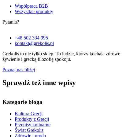
Współpraca B2B
Wszystkie produkty
Pytania?
+48 502 334 995
kontakt@grekolis.pl
Grekolis to nie tylko sklep. To
ludzie,
którzy kochają zdrowe
żywienie i grecką filozofię spokoju.
Poznaj nas bliżej
Sprawdź też inne wpisy
Kategorie bloga
Kultura Grecji
Produkty z Grecji
Przepisy kulinarne
Świat Grekolis
Zdrowie i uroda