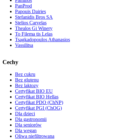
Paminos
PanProd
Papouis Dairies
Stefanidis Bros SA
Stelios Carvelas
Thealos Gi Winery
To Filema tis Lelas
Tsagkadopoulos Athanasios
Vassilitsa
Cechy
Bez cukru
Bez glutenu
Bez laktozy
Certyfikat BIO EU
Certyfikat BIO Hellas
Certyfikat PDO (ChNP)
Certyfikat PGI (ChOG)
Dla dzieci
Dla gastronomii
Dla seniorów
Dla wegan
Oliwa niefiltrowana