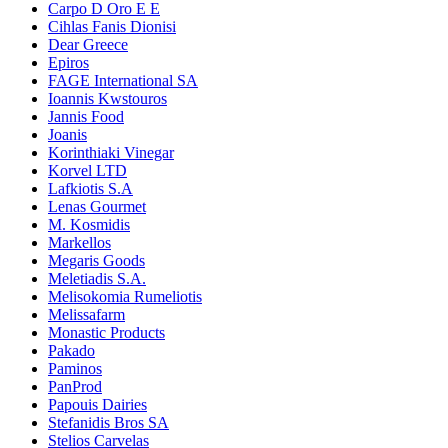
Carpo D Oro E E
Cihlas Fanis Dionisi
Dear Greece
Epiros
FAGE International SA
Ioannis Kwstouros
Jannis Food
Joanis
Korinthiaki Vinegar
Korvel LTD
Lafkiotis S.A
Lenas Gourmet
M. Kosmidis
Markellos
Megaris Goods
Meletiadis S.A.
Melisokomia Rumeliotis
Melissafarm
Monastic Products
Pakado
Paminos
PanProd
Papouis Dairies
Stefanidis Bros SA
Stelios Carvelas