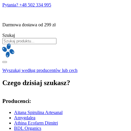
Pytania? +48 502 334 995
Darmowa dostawa od 299 zł
Szukaj
Wyszukaj według producentów lub cech
Czego dzisiaj szukasz?
Producenci:
Aitana Spirulina Artesanal
Amygdalea
Athina Ecofarm Dimitri
BDL Organics