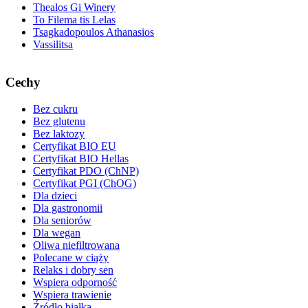
Thealos Gi Winery
To Filema tis Lelas
Tsagkadopoulos Athanasios
Vassilitsa
Cechy
Bez cukru
Bez glutenu
Bez laktozy
Certyfikat BIO EU
Certyfikat BIO Hellas
Certyfikat PDO (ChNP)
Certyfikat PGI (ChOG)
Dla dzieci
Dla gastronomii
Dla seniorów
Dla wegan
Oliwa niefiltrowana
Polecane w ciąży
Relaks i dobry sen
Wspiera odporność
Wspiera trawienie
Źródło białka