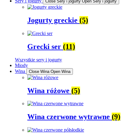
Sery i jogurty
Close Sery i jogurty
Open Sery i jogurty
Jogurty greckie
(5)
Grecki ser
(11)
Wszystkie sery i jogurty
Miody
Wina
Close Wina
Open Wina
Wina różowe
(5)
Wina czerwone wytrawne
(9)