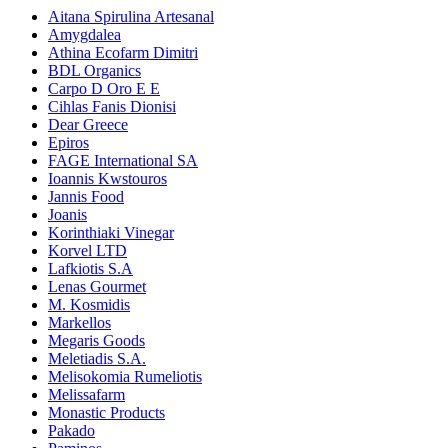
Aitana Spirulina Artesanal
Amygdalea
Athina Ecofarm Dimitri
BDL Organics
Carpo D Oro E E
Cihlas Fanis Dionisi
Dear Greece
Epiros
FAGE International SA
Ioannis Kwstouros
Jannis Food
Joanis
Korinthiaki Vinegar
Korvel LTD
Lafkiotis S.A
Lenas Gourmet
M. Kosmidis
Markellos
Megaris Goods
Meletiadis S.A.
Melisokomia Rumeliotis
Melissafarm
Monastic Products
Pakado