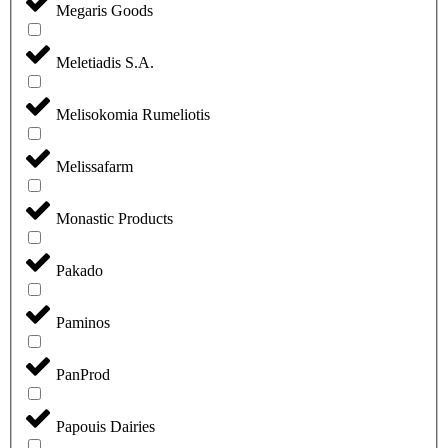
Megaris Goods
Meletiadis S.A.
Melisokomia Rumeliotis
Melissafarm
Monastic Products
Pakado
Paminos
PanProd
Papouis Dairies