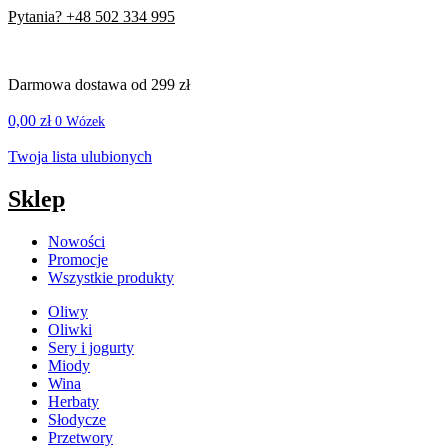
Pytania? +48 502 334 995
Darmowa dostawa od 299 zł
0,00
zł
0
Wózek
Twoja lista ulubionych
Sklep
Nowości
Promocje
Wszystkie produkty
Oliwy
Oliwki
Sery i jogurty
Miody
Wina
Herbaty
Słodycze
Przetwory