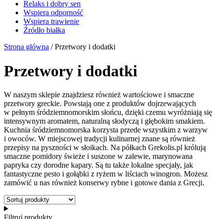
Relaks i dobry sen
Wspiera odporność
Wspiera trawienie
Źródło białka
Strona główna
/ Przetwory i dodatki
Przetwory i dodatki
W naszym sklepie znajdziesz również wartościowe i smaczne
przetwory greckie. Powstają one z produktów dojrzewających
w pełnym śródziemnomorskim słońcu, dzięki czemu wyróżniają się
intensywnym aromatem, naturalną słodyczą i głębokim smakiem.
Kuchnia śródziemnomorska korzysta przede wszystkim z warzyw
i owoców. W miejscowej tradycji kulinarnej znane są również
przepisy na pyszności w słoikach. Na półkach Grekolis.pl królują
smaczne pomidory świeże i suszone w zalewie, marynowana
papryka czy dorodne kapary. Są tu także lokalne specjały, jak
fantastyczne pesto i gołąbki z ryżem w liściach winogron. Możesz
zamówić u nas również konserwy rybne i gotowe dania z Grecji.
Filtruj produkty