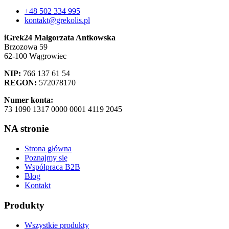
+48 502 334 995
kontakt@grekolis.pl
iGrek24 Małgorzata Antkowska
Brzozowa 59
62-100 Wągrowiec
NIP:
766 137 61 54
REGON:
572078170
Numer konta:
73 1090 1317 0000 0001 4119 2045
NA stronie
Strona główna
Poznajmy się
Współpraca B2B
Blog
Kontakt
Produkty
Wszystkie produkty