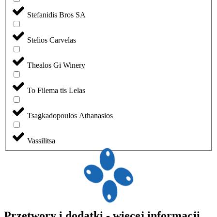
Stefanidis Bros SA
Stelios Carvelas
Thealos Gi Winery
To Filema tis Lelas
Tsagkadopoulos Athanasios
Vassilitsa
Przetwory i dodatki - więcej informacji