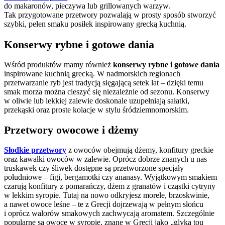
do makaronów, pieczywa lub grillowanych warzyw.
Tak przygotowane przetwory pozwalają w prosty sposób stworzyć
szybki, pełen smaku posiłek inspirowany grecką kuchnią.
Konserwy rybne i gotowe dania
Wśród produktów mamy również
konserwy rybne i gotowe dania
inspirowane kuchnią grecką. W nadmorskich regionach
przetwarzanie ryb jest tradycją sięgającą setek lat – dzięki temu
smak morza można cieszyć się niezależnie od sezonu. Konserwy
w oliwie lub lekkiej zalewie doskonale uzupełniają sałatki,
przekąski oraz proste kolacje w stylu śródziemnomorskim.
Przetwory owocowe i dżemy
Słodkie przetwory
z owoców obejmują dżemy, konfitury greckie
oraz kawałki owoców w zalewie. Oprócz dobrze znanych u nas
truskawek czy śliwek dostępne są przetworzone specjały
południowe – figi, bergamotki czy ananasy. Wyjątkowym smakiem
czarują konfitury z pomarańczy, dżem z granatów i cząstki cytryny
w lekkim syropie. Tutaj na nowo odkryjesz morele, brzoskwinie,
a nawet owoce leśne – te z Grecji dojrzewają w pełnym słońcu
i oprócz walorów smakowych zachwycają aromatem. Szczególnie
popularne są owoce w syropie, znane w Grecji jako „glyka tou