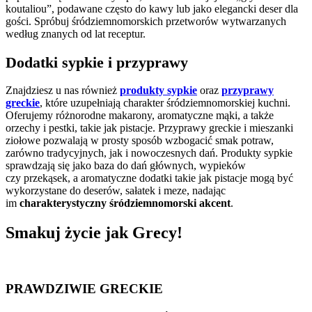
koutaliou”, podawane często do kawy lub jako elegancki deser dla
gości. Spróbuj śródziemnomorskich przetworów wytwarzanych
według znanych od lat receptur.
Dodatki sypkie i przyprawy
Znajdziesz u nas również
produkty sypkie
oraz
przyprawy
greckie
, które uzupełniają charakter śródziemnomorskiej kuchni.
Oferujemy różnorodne makarony, aromatyczne mąki, a także
orzechy i pestki, takie jak pistacje. Przyprawy greckie i mieszanki
ziołowe pozwalają w prosty sposób wzbogacić smak potraw,
zarówno tradycyjnych, jak i nowoczesnych dań. Produkty sypkie
sprawdzają się jako baza do dań głównych, wypieków
czy przekąsek, a aromatyczne dodatki takie jak pistacje mogą być
wykorzystane do deserów, sałatek i meze, nadając
im
charakterystyczny śródziemnomorski akcent
.
Smakuj
życie
jak Grecy!
PRAWDZIWIE GRECKIE