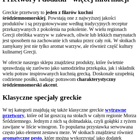
Greckie przetwory to
jeden z filarów kuchni
śródziemnomorskiej
. Powstają one z najwyższej jakości
produktów i są przygotowywane według tradycyjnych receptur
przekazywanych z pokolenia na pokolenie. W wielu regionach
Grecji obróbka warzyw w zalewach, oliwie lub lekkich marynatach
jest sposobem na zachowanie ich smaku przez cały rok. W słoikach
zamykany jest nie tylko aromat warzyw, ale również część kultury
kulinarnej Grecji.
W ofercie naszego sklepu znajdziesz produkty, które świetnie
sprawdzają się zarówno jako samodzielna przekąska, jak i składnik
wielu potraw inspirowanych kuchnią grecką. Doskonale uzupełnią
codzienne posiłki, nadając potrawom
charakterystyczny
śródziemnomorski akcent
.
Klasyczne specjały greckie
W tej kategorii znajdują się także klasyczne greckie
wytrawne
przetwory
, które od lat goszczą na stołach w całym regionie Morza
Śródziemnego. Jednym z nich są dolmadakia, czyli gołąbki z ryżem
zawijane w liście winogron. To popularna przystawka serwowana
często jako element zestawu meze. W słoikach znajdziesz również
aromatyczne pesto
, które można wykorzystać jako dodatek