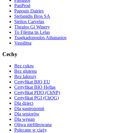
Paminos
PanProd
Papouis Dairies
Stefanidis Bros SA
Stelios Carvelas
Thealos Gi Winery
To Filema tis Lelas
Tsagkadopoulos Athanasios
Vassilitsa
Cechy
Bez cukru
Bez glutenu
Bez laktozy
Certyfikat BIO EU
Certyfikat BIO Hellas
Certyfikat PDO (ChNP)
Certyfikat PGI (ChOG)
Dla dzieci
Dla gastronomii
Dla seniorów
Dla wegan
Oliwa niefiltrowana
Polecane w ciąży