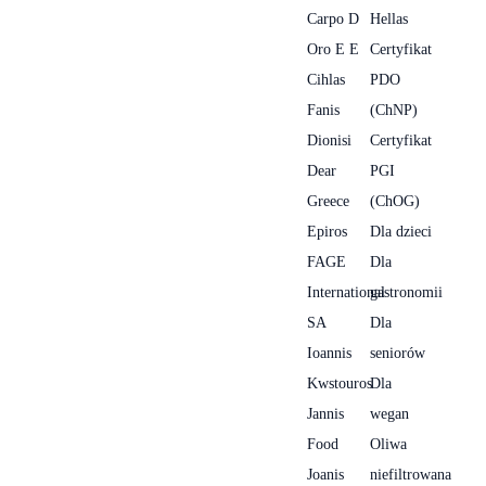
Carpo D
Hellas
Oro E E
Certyfikat
Cihlas
PDO
Fanis
(ChNP)
Dionisi
Certyfikat
Dear
PGI
Greece
(ChOG)
Epiros
Dla dzieci
FAGE
Dla
International
gastronomii
SA
Dla
Ioannis
seniorów
Kwstouros
Dla
Jannis
wegan
Food
Oliwa
Joanis
niefiltrowana