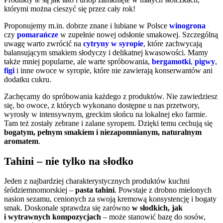
którymi można cieszyć się przez cały rok!
Proponujemy m.in. dobrze znane i lubiane w Polsce
winogrona
czy
pomarańcze
w zupełnie nowej odsłonie smakowej. Szczególną
uwagę warto zwrócić na
cytryny w syropie
, które zachwycają
balansującym smakiem słodyczy i delikatnej kwasowości. Mamy
także mniej popularne, ale warte spróbowania,
bergamotki
,
pigwy
,
figi
i inne owoce w syropie, które nie zawierają konserwantów ani
dodatku cukru.
Zachęcamy do spróbowania każdego z produktów. Nie zawiedziesz
się, bo owoce, z których wykonano dostępne u nas przetwory,
wyrosły w intensywnym, greckim słońcu na lokalnej eko farmie.
Tam też zostały zebrane i zalane syropem. Dzięki temu cechują się
bogatym, pełnym smakiem i niezapomnianym, naturalnym
aromatem
.
Tahini – nie tylko na słodko
Jeden z najbardziej charakterystycznych produktów kuchni
śródziemnomorskiej –
pasta tahini
. Powstaje z drobno mielonych
nasion sezamu, cenionych za swoją kremową konsystencję i bogaty
smak. Doskonale sprawdza się zarówno
w słodkich, jak
i wytrawnych kompozycjach
– może stanowić bazę do sosów,