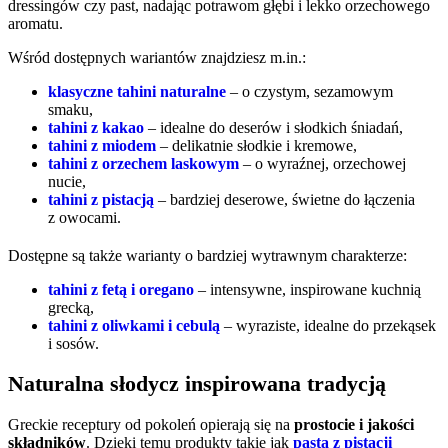
dressingów czy past, nadając potrawom głębi i lekko orzechowego
aromatu.
Wśród dostępnych wariantów znajdziesz m.in.:
klasyczne tahini naturalne
– o czystym, sezamowym
smaku,
tahini z kakao
– idealne do deserów i słodkich śniadań,
tahini z miodem
– delikatnie słodkie i kremowe,
tahini z orzechem laskowym
– o wyraźnej, orzechowej
nucie,
tahini z pistacją
– bardziej deserowe, świetne do łączenia
z owocami.
Dostępne są także warianty o bardziej wytrawnym charakterze:
tahini z fetą i oregano
– intensywne, inspirowane kuchnią
grecką,
tahini z oliwkami i cebulą
– wyraziste, idealne do przekąsek
i sosów.
Naturalna słodycz inspirowana tradycją
Greckie receptury od pokoleń opierają się na
prostocie i jakości
składników
. Dzięki temu produkty takie jak
pasta z pistacji