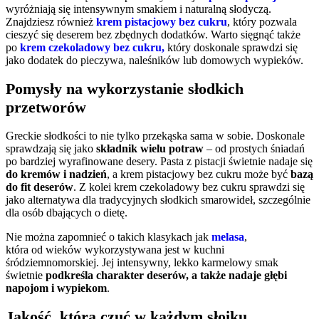
wyróżniają się intensywnym smakiem i naturalną słodyczą.
Znajdziesz również
krem pistacjowy bez cukru
, który pozwala
cieszyć się deserem bez zbędnych dodatków. Warto sięgnąć także
po
krem czekoladowy bez cukru,
który doskonale sprawdzi się
jako dodatek do pieczywa, naleśników lub domowych wypieków.
Pomysły na wykorzystanie słodkich
przetworów
Greckie słodkości to nie tylko przekąska sama w sobie. Doskonale
sprawdzają się jako
składnik wielu potraw
– od prostych śniadań
po bardziej wyrafinowane desery. Pasta z pistacji świetnie nadaje się
do kremów i nadzień
, a krem pistacjowy bez cukru może być
bazą
do fit deserów
. Z kolei krem czekoladowy bez cukru sprawdzi się
jako alternatywa dla tradycyjnych słodkich smarowideł, szczególnie
dla osób dbających o dietę.
Nie można zapomnieć o takich klasykach jak
melasa
,
która od wieków wykorzystywana jest w kuchni
śródziemnomorskiej. Jej intensywny, lekko karmelowy smak
świetnie
podkreśla charakter deserów, a także nadaje głębi
napojom i wypiekom
.
Jakość, którą czuć w każdym słoiku