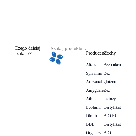
Czego dzisiaj
Producenci:
Cechy
szukasz?
Aitana
Bez cukru
Spirulina
Bez
Artesanal
glutenu
Amygdalea
Bez
Athina
laktozy
Ecofarm
Certyfikat
Dimitri
BIO EU
BDL
Certyfikat
Organics
BIO