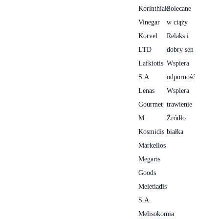
Korinthiaki
Polecane
Vinegar
w ciąży
Korvel
Relaks i
LTD
dobry sen
Lafkiotis
Wspiera
S.A
odporność
Lenas
Wspiera
Gourmet
trawienie
M.
Źródło
Kosmidis
białka
Markellos
Megaris
Goods
Meletiadis
S.A.
Melisokomia