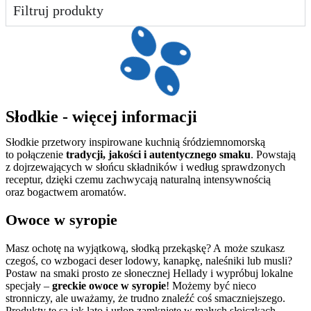
Filtruj produkty
Słodkie - więcej informacji
Słodkie przetwory inspirowane kuchnią śródziemnomorską
to połączenie
tradycji, jakości i autentycznego smaku
. Powstają
z dojrzewających w słońcu składników i według sprawdzonych
receptur, dzięki czemu zachwycają naturalną intensywnością
oraz bogactwem aromatów.
Owoce w syropie
Masz ochotę na wyjątkową, słodką przekąskę? A może szukasz
czegoś, co wzbogaci deser lodowy, kanapkę, naleśniki lub musli?
Postaw na smaki prosto ze słonecznej Hellady i wypróbuj lokalne
specjały –
greckie owoce w syropie
! Możemy być nieco
stronniczy, ale uważamy, że trudno znaleźć coś smaczniejszego.
Produkty te są jak lato i urlop zamknięte w małych słoiczkach,