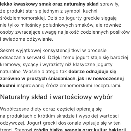
lekko kwaskowy smak oraz naturalny skład
sprawiły,
że produkt stał się jednym z symboli kuchni
śródziemnomorskiej. Dziś po jogurty greckie sięgają
nie tylko miłośnicy południowych smaków, ale również
osoby zwracające uwagę na jakość codziennych posiłków
i świadome odżywianie.
Sekret wyjątkowej konsystencji tkwi w procesie
odsączania serwatki. Dzięki temu jogurt staje się bardziej
kremowy, sycący i wyrazisty niż klasyczne jogurty
naturalne. Właśnie dlatego tak
dobrze odnajduje się
zarówno w prostych śniadaniach, jak i w nowoczesnej
kuchni
inspirowanej śródziemnomorskimi recepturami.
Naturalny skład i wartościowy wybór
Współczesne diety coraz częściej opierają się
na produktach o krótkim składzie i wysokiej wartości
odżywczej. Jogurt grecki doskonale wpisuje się w ten
trend. Stanowi
źródło białka, wapnia oraz kultur bakterii