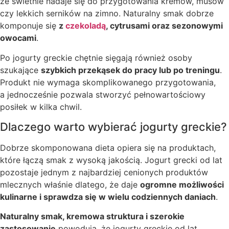
że świetnie nadaje się do przygotowania kremów, musów
czy lekkich serników na zimno. Naturalny smak dobrze
komponuje się
z
czekoladą
, cytrusami oraz sezonowymi
owocami
.
Po jogurty greckie chętnie sięgają również osoby
szukające
szybkich przekąsek do pracy lub po treningu
.
Produkt nie wymaga skomplikowanego przygotowania,
a jednocześnie pozwala stworzyć pełnowartościowy
posiłek w kilka chwil.
Dlaczego warto wybierać jogurty greckie?
Dobrze skomponowana dieta opiera się na produktach,
które łączą smak z wysoką jakością. Jogurt grecki od lat
pozostaje jednym z najbardziej cenionych produktów
mlecznych właśnie dlatego, że daje
ogromne możliwości
kulinarne i sprawdza się w wielu codziennych daniach
.
Naturalny smak, kremowa struktura i szerokie
zastosowanie
powodują, że jogurty greckie od lat