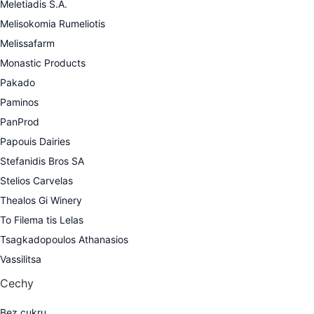
Meletiadis S.A.
Melisokomia Rumeliotis
Melissafarm
Monastic Products
Pakado
Paminos
PanProd
Papouis Dairies
Stefanidis Bros SA
Stelios Carvelas
Thealos Gi Winery
To Filema tis Lelas
Tsagkadopoulos Athanasios
Vassilitsa
Cechy
Bez cukru