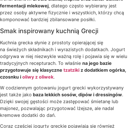
fermentacji mlekowej
, dlatego często wybierany jest
przez osoby aktywne fizycznie i wszystkich, którzy chcą
komponować bardziej zbilansowane posiłki.
Smak inspirowany kuchnią Grecji
Kuchnia grecka słynie z prostoty opierającej się
na świeżych składnikach i wyrazistych dodatkach. Jogurt
odgrywa w niej niezwykle ważną rolę i pojawia się w wielu
tradycyjnych recepturach. To właśnie
na jego bazie
przygotowuje się klasyczne
tzatziki
z dodatkiem ogórka,
czosnku i
oliwy z oliwek
.
W codziennym gotowaniu jogurt grecki wykorzystywany
jest także jako
baza lekkich sosów, dipów i dressingów
.
Dzięki swojej gęstości może zastępować śmietanę lub
majonez, pozwalając przygotować lżejsze, ale nadal
kremowe dodatki do dań.
Coraz częściej jogurty greckie pojawiają się również