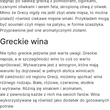
sięgnąć po sałatkę grecką z pomidorami, ogórkami,
czarnymi oliwkami i serem feta, skropioną oliwą z oliwek.
Mimo że Grecy nigdy nie jedli zbyt wiele mięsa, to można
znaleźć również ciekawe mięsne smaki. Przykładem mogą
być souvlaki czyli mięso na patyku, w formie szaszłyka.
Przyprawione jest one aromatycznymi ziołami.
Greckie wina
Nie tylko greckie jedzenie jest warte uwagi. Greckie
napoje, a w szczególności wino to coś co warto
spróbować. Wytwarzane jest z winogron, które mają
warunki by dojrzewać w pełnych słońca winnicach.
W zależności od regionu Grecji, możemy spotkać wina
różnego rodzaju. Białe, różowe, czerwone, słodkie
i wytrawne. Różnią się smakiem i aromatem,
ale z pewnością każde z nich ma swoich fanów. Wina
wykorzystywane są również jako dodatek do gotowanych
potraw.